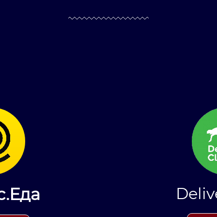
Deliv
с.Еда