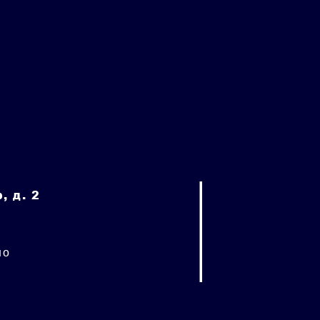
, д. 2
но