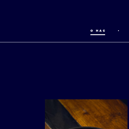
О НАС
•