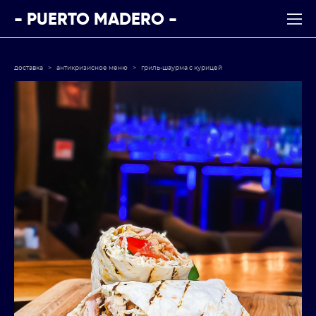
- PUERTO MADERO -
доставка
>
антикризисное меню
>
гриль-шаурма с курицей