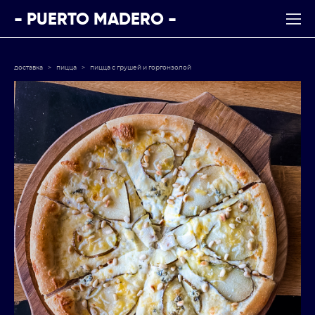
- PUERTO MADERO -
доставка
>
пицца
>
пицца с грушей и горгонзолой