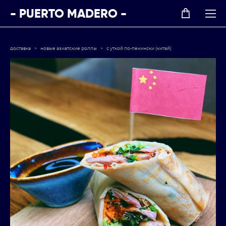
- PUERTO MADERO -
доставка
>
новые азиатские роллы
>
с уткой по-пекински (китай)