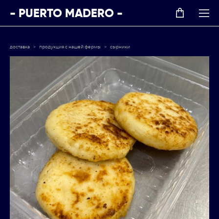
- PUERTO MADERO -
доставка
>
продукция с нашей фермы
>
сырники