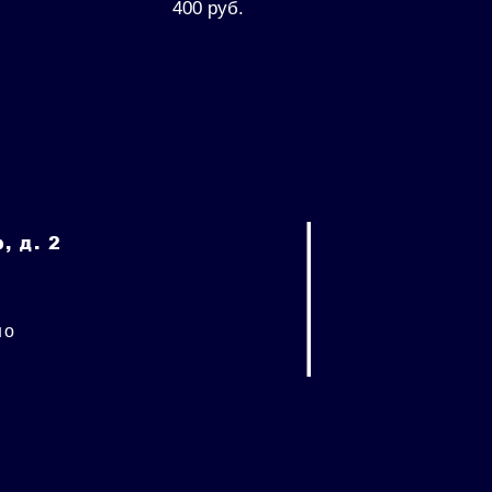
400 pуб.
, д. 2
но