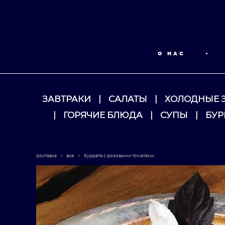
О НАС
•
ЗАВТРАКИ
|
САЛАТЫ
|
ХОЛОДНЫЕ 
|
ГОРЯЧИЕ БЛЮДА
|
СУПЫ
|
БУР
доставка
>
все
>
буррата с розовыми томатами