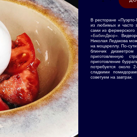
В ресторане «Пуэрто
из любимых и часто 
сами из фермерского
«БабинДвор»
.
Видеоре
Николая Ледакова мо
на моцареллу. По-сути
блинчик диаметром
приготовленную ст
приготовление буррат
потребуется около 2
сладкими помидорам
советуем на завтрак.