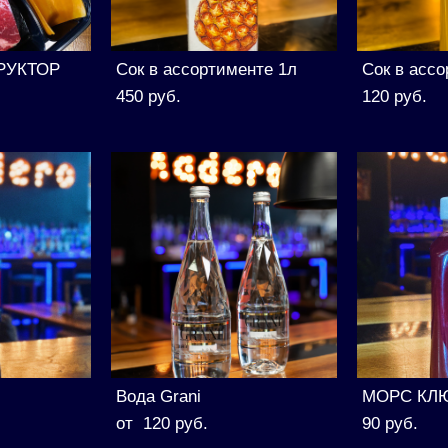
РУКТОР
Сок в ассортименте 1л
Сок в ассо
450 pуб.
120 pуб.
Вода Grani
МОРС КЛ
от 120 pуб.
90 pуб.