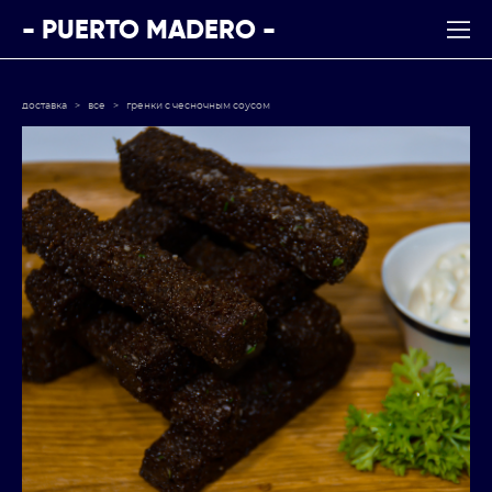
- PUERTO MADERO -
доставка
>
все
>
гренки с чесночным соусом