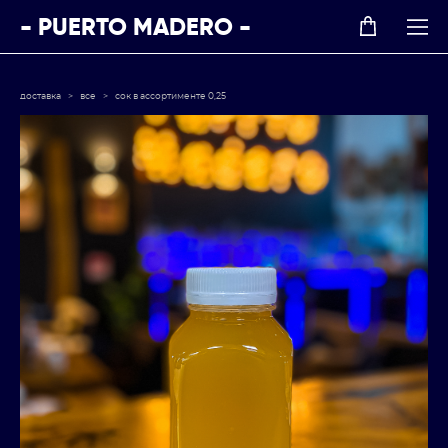
- PUERTO MADERO -
доставка
>
все
>
сок в ассортименте 0,25