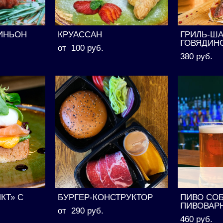
ИНЬОН
КРУАССАН
ГРИЛЬ-Ш
ГОВЯДИН
от 100 pуб.
380 pуб.
КТ» С
БУРГЕР-КОНСТРУКТОР
ПИВО СО
ПИВОВАР
от 290 pуб.
460 pуб.